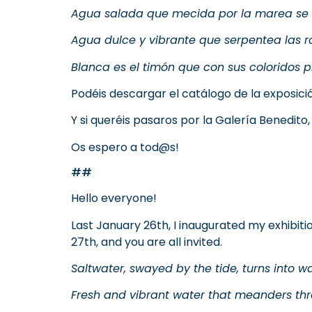
Agua salada que mecida por la marea se c
Agua dulce y vibrante que serpentea las r
Blanca es el timón que con sus coloridos p
Podéis descargar el catálogo de la exposic
Y si queréis pasaros por la Galería Benedito,
Os espero a tod@s!
##
Hello everyone!
Last January 26th, I inaugurated my exhibitio
27th, and you are all invited.
Saltwater, swayed by the tide, turns into w
Fresh and vibrant water that meanders thro