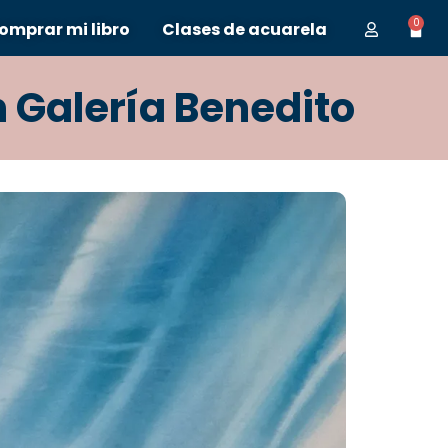
0
omprar mi libro
Clases de acuarela
n Galería Benedito