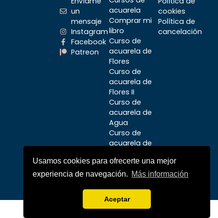
Envíame
Política de
acuarela
un
cookies
Comprar mi
mensaje
Política de
libro
Instagram
cancelación
Curso de
Facebook
acuarela de
Patreon
Flores
Curso de
acuarela de
Flores II
Curso de
acuarela de
Agua
Curso de
acuarela de
Aves
Usamos cookies para ofrecerte una mejor
Curso de
acuarela:
experiencia de navegación.
Más información
Viaje a Japón
Aceptar
Diseño Web por Grartwork