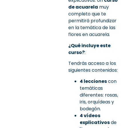
explicativos. Un
curso
de acuarela
muy
completo que te
permitirá profundizar
en la temática de las
flores en acuarela.
¿Qué incluye este
curso?
:
Tendrás acceso a los
siguientes contenidos:
4 lecciones
con
temáticas
diferentes: rosas,
iris, orquídeas y
bodegón.
4 vídeos
explicativos
de