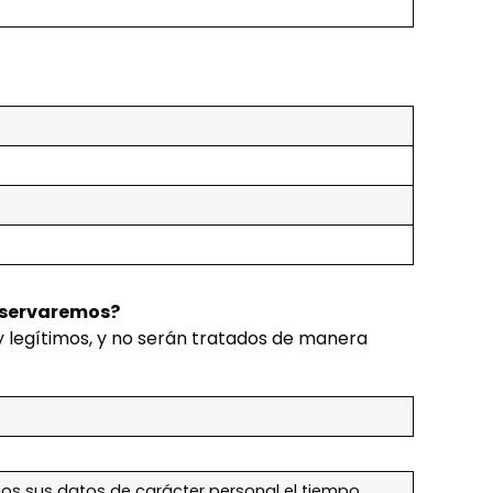
onservaremos?
y legítimos, y no serán tratados de manera
mos sus datos de carácter personal el tiempo