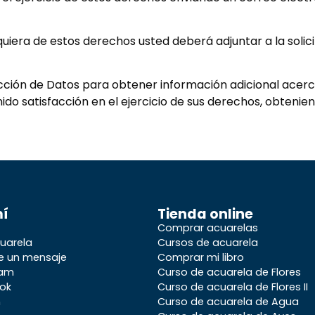
quiera de estos derechos usted deberá adjuntar a la soli
tección de Datos para obtener información adicional ace
o satisfacción en el ejercicio de sus derechos, obtenien
mí
Tienda online
Comprar acuarelas
uarela
Cursos de acuarela
e un mensaje
Comprar mi libro
ram
Curso de acuarela de Flores
ok
Curso de acuarela de Flores II
n
Curso de acuarela de Agua