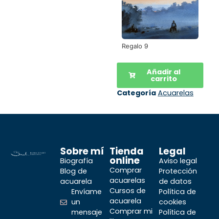
Regalo 9
Añadir al
carrito
Categoría
Acuarelas
Sobre mí
Tienda
Legal
online
Biografía
Aviso legal
Comprar
Blog de
Protección
acuarelas
acuarela
de datos
Cursos de
Envíame
Política de
acuarela
un
cookies
Comprar mi
mensaje
Política de