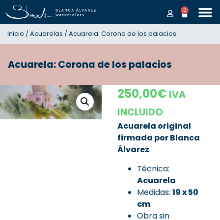
0
Inicio
/
Acuarelas
/ Acuarela: Corona de los palacios
Acuarela: Corona de los palacios
250,00
€
IVA
INCLUIDO
Acuarela original
firmada por Blanca
Álvarez
.
Técnica:
Acuarela
Medidas:
19 x 50
cm
.
Obra sin