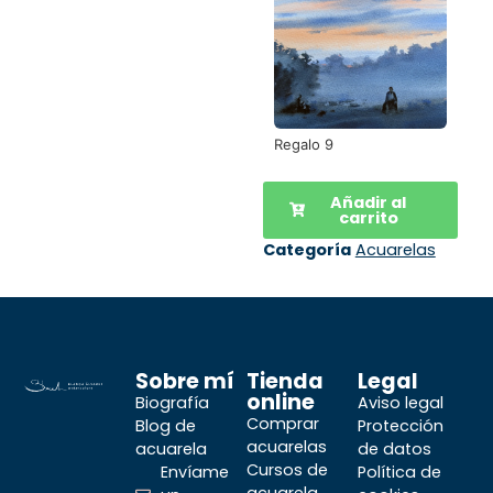
Regalo 9
Añadir al
carrito
Categoría
Acuarelas
Sobre mí
Tienda
Legal
online
Biografía
Aviso legal
Comprar
Blog de
Protección
acuarelas
acuarela
de datos
Cursos de
Envíame
Política de
acuarela