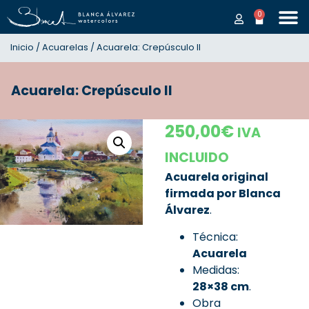
0
Inicio
/
Acuarelas
/ Acuarela: Crepúsculo II
Acuarela: Crepúsculo II
250,00
€
IVA
INCLUIDO
Acuarela original
firmada por Blanca
Álvarez
.
Técnica:
Acuarela
Medidas:
28×38 cm
.
Obra