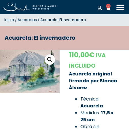
0
Inicio
/
Acuarelas
/ Acuarela: El invernadero
Acuarela: El invernadero
110,00
€
IVA
INCLUIDO
Acuarela original
firmada por Blanca
Álvarez
.
Técnica:
Acuarela
Medidas:
17,5
x
25 cm
.
Obra sin