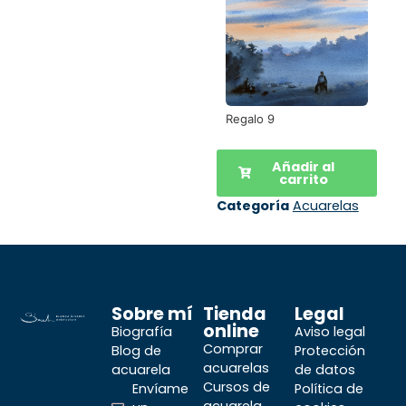
Regalo 9
Añadir al
carrito
Categoría
Acuarelas
Sobre mí
Tienda
Legal
online
Biografía
Aviso legal
Comprar
Blog de
Protección
acuarelas
acuarela
de datos
Cursos de
Envíame
Política de
acuarela