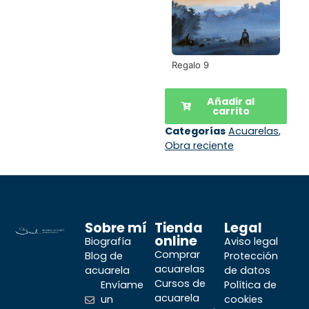
Regalo 9
Añadir al
carrito
Categorías
Acuarelas
,
Obra reciente
Sobre mí
Tienda
Legal
online
Biografía
Aviso legal
Comprar
Blog de
Protección
acuarelas
acuarela
de datos
Cursos de
Envíame
Política de
acuarela
un
cookies