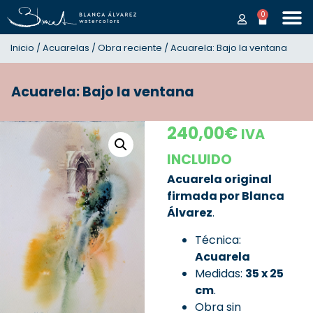
0
Inicio
/
Acuarelas
/
Obra reciente
/ Acuarela: Bajo la ventana
Acuarela: Bajo la ventana
240,00
€
IVA
INCLUIDO
Acuarela original
firmada por Blanca
Álvarez
.
Técnica:
Acuarela
Medidas:
35
x 25
cm
.
Obra sin