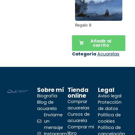
Regalo 9
Añadir al
carrito
Categoría
Acuarelas
Sobre mí
Tienda
Legal
online
Biografía
Aviso legal
Comprar
Blog de
Protección
acuarelas
acuarela
de datos
Cursos de
Envíame
Política de
acuarela
un
cookies
Comprar mi
mensaje
Política de
libro
Instagram
cancelación