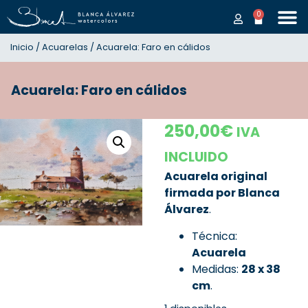
0
Inicio
/
Acuarelas
/ Acuarela: Faro en cálidos
Acuarela: Faro en cálidos
250,00
€
IVA
INCLUIDO
Acuarela original
firmada por Blanca
Álvarez
.
Técnica:
Acuarela
Medidas:
28
x 38
cm
.