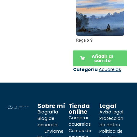
Regalo 9
Añadir al
carrito
Categoría
Acuarelas
Sobre mí
Tienda
Legal
online
Biografía
Aviso legal
Comprar
Blog de
Protección
acuarelas
acuarela
de datos
Cursos de
Envíame
Política de
acuarela