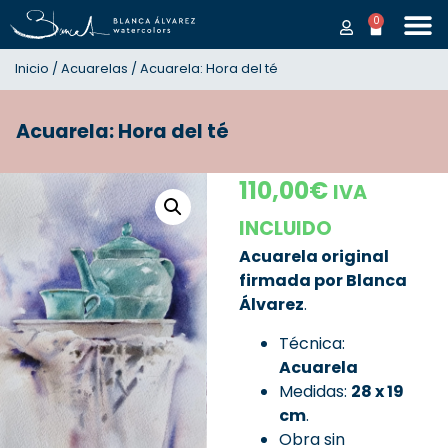
0
Inicio
/
Acuarelas
/ Acuarela: Hora del té
Acuarela: Hora del té
110,00
€
IVA
INCLUIDO
Acuarela original
firmada por Blanca
Álvarez
.
Técnica:
Acuarela
Medidas:
28
x 19
cm
.
Obra sin