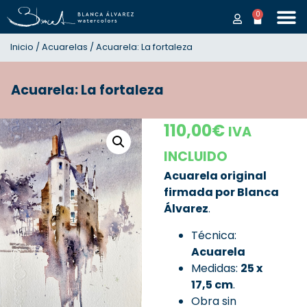
0
Inicio
/
Acuarelas
/ Acuarela: La fortaleza
Acuarela: La fortaleza
110,00
€
IVA
INCLUIDO
Acuarela original
firmada por Blanca
Álvarez
.
Técnica:
Acuarela
Medidas:
25
x
17,5 cm
.
Obra sin