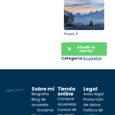
Regalo 9
Añadir al
carrito
Categoría
Acuarelas
Sobre mí
Tienda
Legal
online
Biografía
Aviso legal
Comprar
Blog de
Protección
acuarelas
acuarela
de datos
Cursos de
Envíame
Política de
acuarela