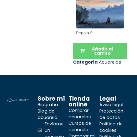
Regalo 9
Añadir al
carrito
Categoría
Acuarelas
Sobre mí
Tienda
Legal
online
Biografía
Aviso legal
Comprar
Blog de
Protección
acuarelas
acuarela
de datos
Cursos de
Envíame
Política de
acuarela
un
cookies
Comprar mi
mensaje
Política de