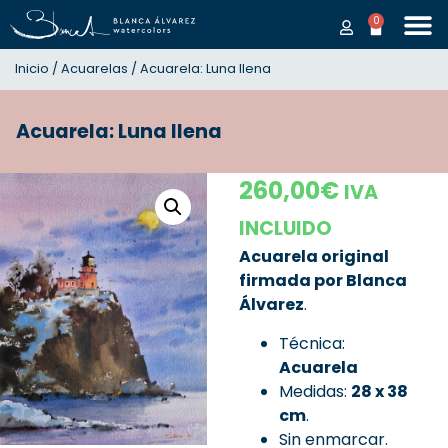
0
Inicio
/
Acuarelas
/ Acuarela: Luna llena
Acuarela: Luna llena
260,00
€
IVA
INCLUIDO
Acuarela original
firmada por Blanca
Álvarez
.
Técnica:
Acuarela
Medidas:
28 x 38
cm
.
Sin enmarcar.