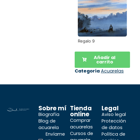
Regalo 9
Añadir al
carrito
Categoría
Acuarelas
Sobre mí
Tienda
Legal
online
Biografía
Aviso legal
Comprar
Blog de
Protección
acuarelas
acuarela
de datos
Cursos de
Envíame
Política de
acuarela