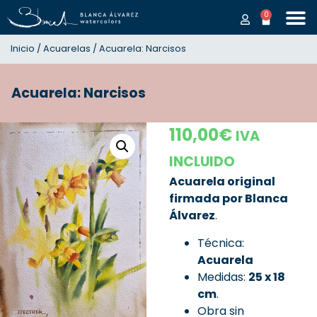
0
Inicio
/
Acuarelas
/ Acuarela: Narcisos
Acuarela: Narcisos
110,00
€
IVA
INCLUIDO
Acuarela original
firmada por Blanca
Álvarez
.
Técnica:
Acuarela
Medidas:
25
x 18
cm
.
Obra sin