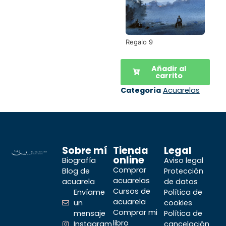
Regalo 9
Añadir al
carrito
Categoría
Acuarelas
Sobre mí
Tienda
Legal
online
Biografía
Aviso legal
Comprar
Blog de
Protección
acuarelas
acuarela
de datos
Cursos de
Envíame
Política de
acuarela
un
cookies
Comprar mi
mensaje
Política de
libro
Instagram
cancelación