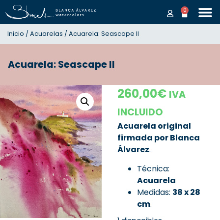
0
Inicio
/
Acuarelas
/ Acuarela: Seascape II
Acuarela: Seascape II
260,00
€
IVA
INCLUIDO
Acuarela original
firmada por Blanca
Álvarez
.
Técnica:
Acuarela
Medidas:
38
x 28
cm
.