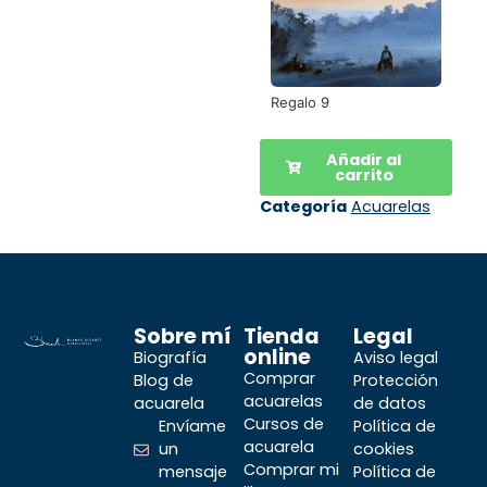
Regalo 9
Añadir al
carrito
Categoría
Acuarelas
Sobre mí
Tienda
Legal
online
Biografía
Aviso legal
Comprar
Blog de
Protección
acuarelas
acuarela
de datos
Cursos de
Envíame
Política de
acuarela
un
cookies
Comprar mi
mensaje
Política de