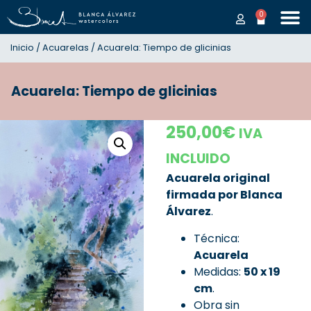
0
Inicio
/
Acuarelas
/ Acuarela: Tiempo de glicinias
Acuarela: Tiempo de glicinias
250,00
€
IVA
INCLUIDO
Acuarela original
firmada por Blanca
Álvarez
.
Técnica:
Acuarela
Medidas:
50
x 19
cm
.
Obra sin