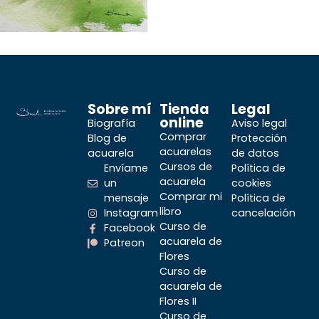
Sobre mí
Tienda
Legal
online
Biografía
Aviso legal
Comprar
Blog de
Protección
acuarelas
acuarela
de datos
Cursos de
Envíame
Política de
acuarela
un
cookies
Comprar mi
mensaje
Política de
libro
Instagram
cancelación
Curso de
Facebook
acuarela de
Patreon
Flores
Curso de
acuarela de
Flores II
Curso de