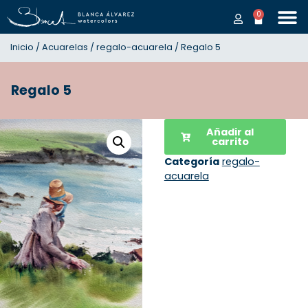
0
Inicio
/
Acuarelas
/
regalo-acuarela
/ Regalo 5
Regalo 5
Añadir al
carrito
Categoría
regalo-
acuarela