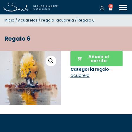
0
Inicio
/
Acuarelas
/
regalo-acuarela
/ Regalo 6
Regalo 6
Añadir al
carrito
Categoría
regalo-
acuarela