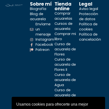
Sobre mí
Tienda
Legal
online
Biografía
Aviso legal
Comprar
Blog de
Protección
acuarelas
acuarela
de datos
Cursos de
Envíame
Política de
acuarela
un
cookies
Comprar mi
mensaje
Política de
libro
Instagram
cancelación
Curso de
Facebook
acuarela de
Patreon
Flores
Curso de
acuarela de
Flores II
Curso de
acuarela de
Agua
Curso de
acuarela de
Aves
Usamos cookies para ofrecerte una mejor
Curso de