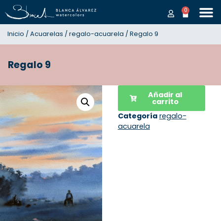
0
Inicio
/
Acuarelas
/
regalo-acuarela
/ Regalo 9
Regalo 9
Añadir al
carrito
Categoría
regalo-
acuarela